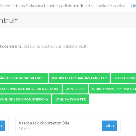
er. Genom att använda våra tjänster godkänner du att vi använder cookies.
Lä
entrum
ttscentrum
, det går snabbt och är väldigt enkelt!
ÄNSTER (ENGELSK TALANDE)
KIROPRAKTOR HANNAS TJÄNSTER
MASSAGE/MJ
ESÖK, VÄNLIGEN RING FÖR NYBESÖK)
ZONTERAPI
SJUKGYMNASTIK/ FYSIOTER
VÄNLIGEN RING FÖR NYBESÖK)
VANLIGA TJÄNSTER
Återbesök kiropraktor Olle
J
VÄLJ
10 min