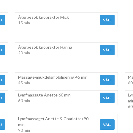
Återbesök kiropraktor Mick
J
VÄLJ
15 min
Återbesök kiropraktor Hanna
J
VÄLJ
20 min
Massage/mjukdelsmobilisering 45 min
Ma
J
VÄLJ
45 min
60
Lymfmassage Anette 60 min
Ly
J
VÄLJ
60 min
mi
60
Lymfmassage( Anette & Charlotte) 90
min
J
VÄLJ
90 min