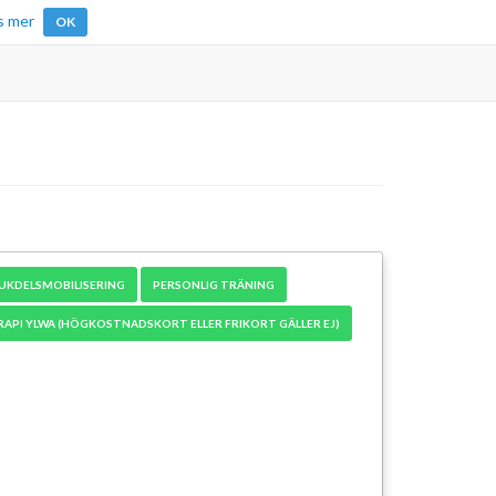
s mer
OK
UKDELSMOBILISERING
PERSONLIG TRÄNING
API YLWA (HÖGKOSTNADSKORT ELLER FRIKORT GÄLLER EJ)