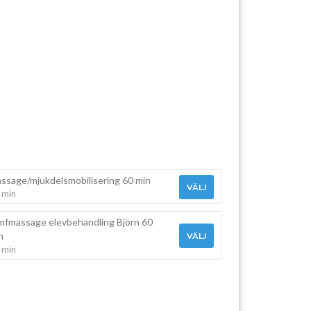
ssage/mjukdelsmobilisering 60 min
VÄLJ
 min
mfmassage elevbehandling Björn 60
n
VÄLJ
 min