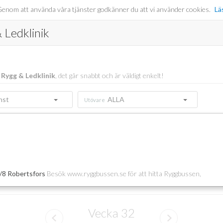
er. Genom att använda våra tjänster godkänner du att vi använder cookies.
Lä
Ledklinik
Rygg & Ledklinik
, det går snabbt och är väldigt enkelt!
änst
ALLA
Utövare
/8 Robertsfors
Besök www.ryggbussen.se för att hitta Ryggbussen,
Vecka
32