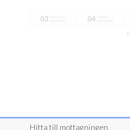
03
04
MÅNDAG
TISDAG
AUGUSTI
AUGUSTI
N
Hitta till mottagningen