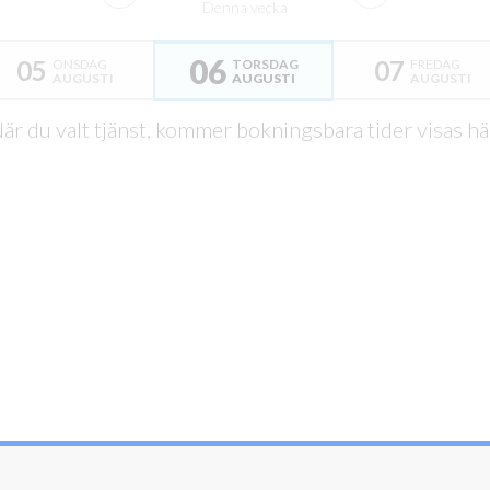
Denna vecka
06
05
07
ONSDAG
TORSDAG
FREDAG
AUGUSTI
AUGUSTI
AUGUSTI
är du valt tjänst, kommer bokningsbara tider visas hä