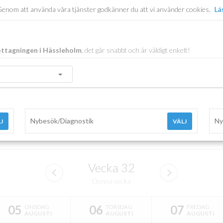
er. Genom att använda våra tjänster godkänner du att vi använder cookies.
Lä
ttagningen i Hässleholm
, det går snabbt och är väldigt enkelt!
Nybesök/Diagnostik
Ny
J
VÄLJ
Vecka
32
Denna vecka
05
06
07
ONSDAG
TORSDAG
FREDAG
AUGUSTI
AUGUSTI
AUGUSTI