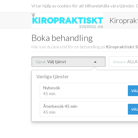
Vi tar hjälp av cookies för att tillhandahålla våra tjänst
Kiroprak
Boka behandling
Här kan du boka tid för en behandling på
Kiropraktiskt S
Välj tjänst
ALLA
Tjänst
Utövare
Vanliga tjänster
Nybesök
VÄL
45 min
Återbesök 45 min
VÄL
45 min