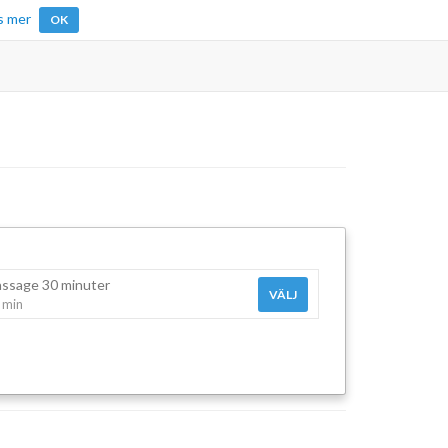
s mer
OK
ssage 30 minuter
VÄLJ
 min