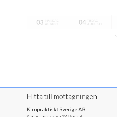
03
04
MÅNDAG
TISDAG
AUGUSTI
AUGUSTI
N
Hitta till mottagningen
Kiropraktiskt Sverige AB
Kungsängsvägen 19 Uppsala