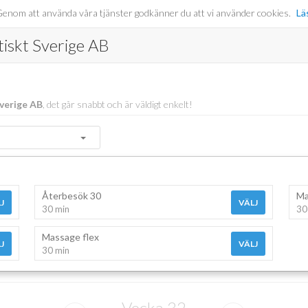
er. Genom att använda våra tjänster godkänner du att vi använder cookies.
Lä
tiskt Sverige AB
verige AB
, det går snabbt och är väldigt enkelt!
Återbesök 30
Ma
J
VÄLJ
30 min
30
Massage flex
J
VÄLJ
30 min
Vecka
32