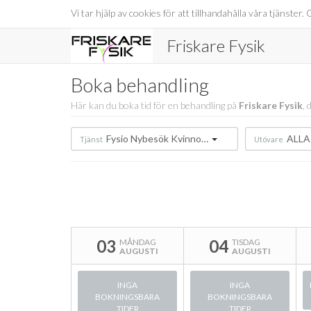
Vi tar hjälp av cookies för att tillhandahålla våra tjänst
Friskare Fysik
Boka behandling
Här kan du boka tid för en behandling på
Friskare Fysik
, 
Fysio Nybesök Kvinnohälsa
ALLA
Tjänst
Utövare
03
04
MÅNDAG
TISDAG
AUGUSTI
AUGUSTI
INGA
INGA
BOKNINGSBARA
BOKNINGSBARA
TIDER
TIDER