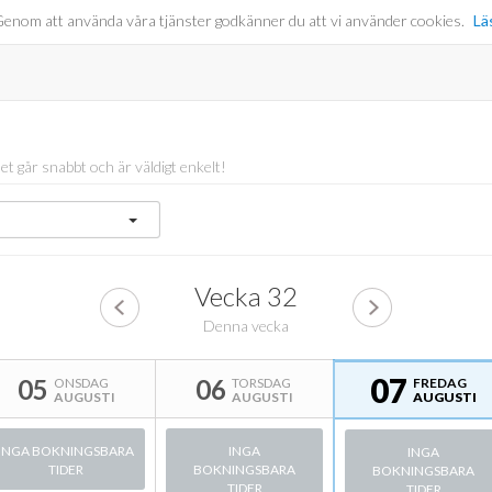
er. Genom att använda våra tjänster godkänner du att vi använder cookies.
Lä
det går snabbt och är väldigt enkelt!
Vecka
32
Denna vecka
07
05
06
ONSDAG
TORSDAG
FREDAG
AUGUSTI
AUGUSTI
AUGUSTI
INGA BOKNINGSBARA
INGA
INGA
TIDER
BOKNINGSBARA
BOKNINGSBARA
TIDER
TIDER