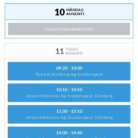
10
MÅNDAG
AUGUSTI
INGA BOKNINGSBARA TIDER
11
TISDAG
AUGUSTI
09:20 - 10:00
Rickard Järrebring, leg. fysioterapeut
10:10 - 10:50
Jeroen Hilckmann, leg. fysioterapeut, Göteborg
11:30 - 12:10
Jeroen Hilckmann, leg. fysioterapeut, Göteborg
14:00 - 14:40