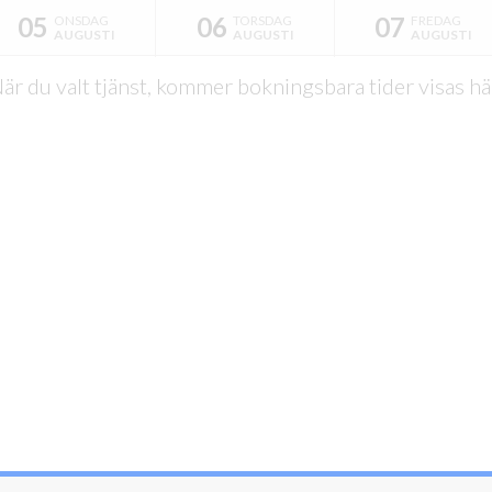
05
06
07
ONSDAG
TORSDAG
FREDAG
AUGUSTI
AUGUSTI
AUGUSTI
är du valt tjänst, kommer bokningsbara tider visas hä