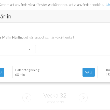
er. Genom att använda våra tjänster godkänner du att vi använder cookies.
Lä
ärlin
r Malin Härlin
, det går snabbt och är väldigt enkelt!
Hälsorådgivning
Ki
J
VÄLJ
60 min
15
Vecka
32
Denna vecka