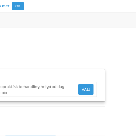
s mer
OK
ropraktisk behandling helg/röd dag
VÄLJ
 min