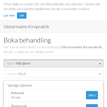
Vi tar hjälp av cookies för att tillhandahålla våra tjänster. Genom att
använda våra tjänster godkänner du att vi använder cookies.
Läs mer
OK
Västermalms Kiropraktik
Boka behandling
Här kan du boka tid för en behandling på
Västermalms Kiropraktik
,
det går snabbt och är väldigt enkelt!
Välj tjänst
Tjänst
ALLA
Utövare
Vanliga tjänster
Nybesök
VÄLJ
40 min
Återbesök