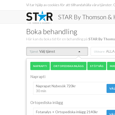
Vi tar hjälp av cookies för att tillhandahålla våra tjänst
STAR By Thomson & H
Boka behandling
Här kan du boka tid för en behandling på
STAR By Thoms
Välj tjänst
ALLA
Tjänst
Utövare
NAPRAPTI
ORTOPEDISKA INLÄGG
STÖTVÅG
MA
Naprapti
Naprapat Nybesök 720kr
VÄL
30 min
Ortopediska inlägg
Fotanalys + Ortopediska inlägg 2140kr
VÄL