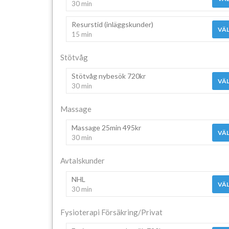
30 min
Resurstid (inläggskunder)
VÄL
15 min
Stötvåg
Stötvåg nybesök 720kr
VÄL
30 min
Massage
Massage 25min 495kr
VÄL
30 min
Avtalskunder
NHL
VÄL
30 min
Fysioterapi Försäkring/Privat