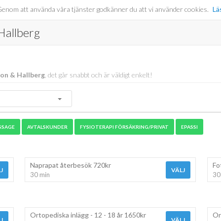
er. Genom att använda våra tjänster godkänner du att vi använder cookies.
Lä
allberg
on & Hallberg
, det går snabbt och är väldigt enkelt!
SSAGE
AVTALSKUNDER
FYSIOTERAPI FÖRSÄKRING/PRIVAT
EPASSI
Naprapat återbesök 720kr
Fo
J
VÄLJ
30 min
30
Ortopediska inlägg - 12 - 18 år 1650kr
Or
J
VÄLJ