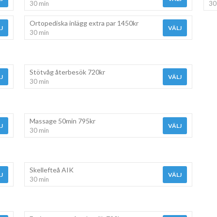
30 min
30
Ortopediska inlägg extra par 1450kr
J
VÄLJ
30 min
Stötvåg återbesök 720kr
J
VÄLJ
30 min
Massage 50min 795kr
J
VÄLJ
30 min
Skellefteå AIK
J
VÄLJ
30 min