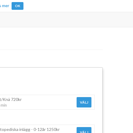
s mer
OK
t/Knä 720kr
VÄLJ
 min
topediska inlägg - 0-12år 1250kr
VÄLJ