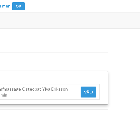
s mer
OK
mfmassage Osteopat Ylva Eriksson
VÄLJ
 min