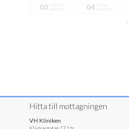
03
04
MÅNDAG
TISDAG
AUGUSTI
AUGUSTI
N
Hitta till mottagningen
VH Kliniken
Klockargatan 17 1 tr