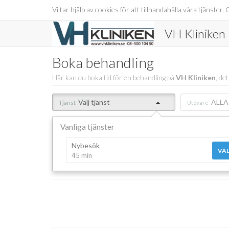
Vi tar hjälp av cookies för att tillhandahålla våra tjänst
VH Kliniken
Boka behandling
Här kan du boka tid för en behandling på
VH Kliniken
, de
Välj tjänst
ALLA
Tjänst
Utövare
Vanliga tjänster
Nybesök
VÄL
45 min