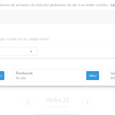
er. Genom att använda våra tjänster godkänner du att vi använder cookies.
Lä
t går snabbt och är väldigt enkelt!
Återbesök
Ly
J
VÄLJ
45 min
80
Vecka
32
Denna vecka